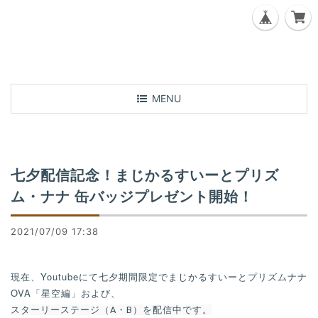
T
MENU
o
g
g
l
七夕配信記念！まじかるすいーとプリズ
e
n
ム・ナナ 缶バッジプレゼント開始！
a
v
2021/07/09 17:38
i
g
a
現在、Youtubeにて七夕期間限定でまじかるすいーとプリズムナナ
t
OVA「星空編」および、
i
スターリーステージ（A・B）を配信中です。
o