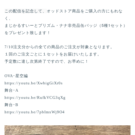
n
この配信を記念して、
オッドストア商品をご購入の方にもれな
く、
まじかるすいーとプリズム・
ナナ非売品缶バッジ（5種1セット）
をプレゼント致します！
7/10注文分からの全ての商品のご注文が対象となります。
１回のご注文ごとに１セットをお届けいたします。
予定数に達し次第終了ですので、お早めに！
OVA･星空編

https://youtu.be/XwbigGiXr0s

舞台･A

https://youtu.be/RufkVCG3qXg

舞台･B

https://youtu.be/7pbImxWj9O4