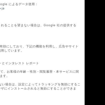
ogle によるデータ使用：
=ja
されることを望まない場合は、Google 社の提供する
。
機能」を有効にしており、下記の機能を利用し、広告やサイト
eを利用しています。
ポートとインタレスト レポート
eを利用して、お客様の年齢・性別・閲覧履歴・本サービスに関
ます。
を望まない場合は、設定によってトラッキングを無効にするこ
ンをブラウザにインストールされると無効にすることができま