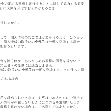
法令の定める事務を遂行することに対して協力する必要
行に支障を及ぼすおそれがあるとき
取得しません。
対して、個人情報の安全管理が図られるよう、当ショッ
は、個人情報の取扱いの全部又は一部を委託する場合
な監督を行います。
場合を除くほか、あらかじめお客様の同意を得ないで、
る第三者への提供には該当しません。
情報の取扱いの全部又は一部を委託することに伴って個
供される場合
開示を求められたときは、お客様ご本人からのご請求で
個人情報が存在しないときにはその旨を通知いたしま
の義務を負わない場合は、この限りではありません。