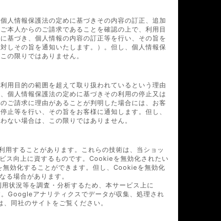
、個人情報保護法の定めに基づきその内容の訂正、追加
様ご本人からのご請求であることを確認の上で、利用目
果に基づき、個人情報の内容の訂正等を行い、その旨を
に対しその旨を通知いたします。）。但し、個人情報保
、この限りではありません。
た利用目的の範囲を超えて取り扱われているという理由
り、個人情報保護法の定めに基づきその利用の停止又は
そのご請求に理由があることが判明した場合には、お客
用停止等を行い、その旨をお客様に通知します。但し、
負わない場合は、この限りではありません。
術を利用することがあります。これらの技術は、当ショッ
ス向上に資するものです。Cookieを無効化されたい
を無効化することができます。但し、Cookieを無効化
なる場合があります。
利用状況等を調査・分析するため、本サービス上に
います。Googleアナリティクスでデータが収集、処理され
ては、同社のサイトをご覧ください。