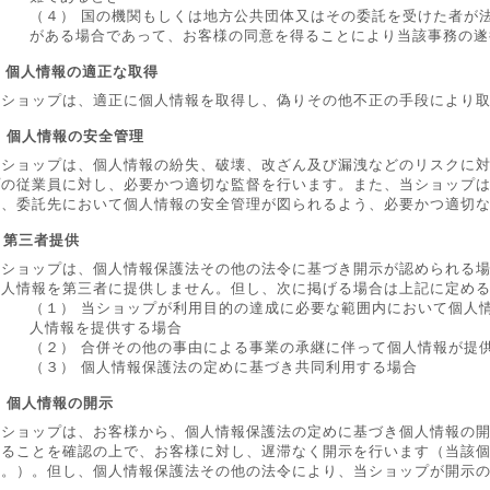
（４） 国の機関もしくは地方公共団体又はその委託を受けた者が
がある場合であって、お客様の同意を得ることにより当該事務の遂
. 個人情報の適正な取得
当ショップは、適正に個人情報を取得し、偽りその他不正の手段により
. 個人情報の安全管理
当ショップは、個人情報の紛失、破壊、改ざん及び漏洩などのリスクに
プの従業員に対し、必要かつ適切な監督を行います。また、当ショップ
は、委託先において個人情報の安全管理が図られるよう、必要かつ適切
. 第三者提供
当ショップは、個人情報保護法その他の法令に基づき開示が認められる
個人情報を第三者に提供しません。但し、次に掲げる場合は上記に定め
（１） 当ショップが利用目的の達成に必要な範囲内において個人
人情報を提供する場合
（２） 合併その他の事由による事業の承継に伴って個人情報が提
（３） 個人情報保護法の定めに基づき共同利用する場合
. 個人情報の開示
当ショップは、お客様から、個人情報保護法の定めに基づき個人情報の
あることを確認の上で、お客様に対し、遅滞なく開示を行います（当該
す。）。但し、個人情報保護法その他の法令により、当ショップが開示