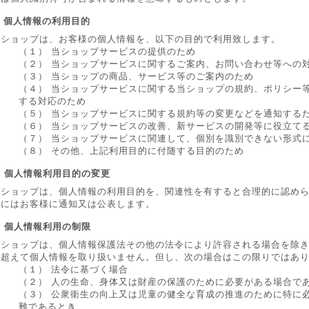
. 個人情報の利用目的
当ショップは、お客様の個人情報を、以下の目的で利用致します。
（１） 当ショップサービスの提供のため
（２） 当ショップサービスに関するご案内、お問い合わせ等への
（３） 当ショップの商品、サービス等のご案内のため
（４） 当ショップサービスに関する当ショップの規約、ポリシー
する対応のため
（５） 当ショップサービスに関する規約等の変更などを通知する
（６） 当ショップサービスの改善、新サービスの開発等に役立て
（７） 当ショップサービスに関連して、個別を識別できない形式
（８） その他、上記利用目的に付随する目的のため
. 個人情報利用目的の変更
当ショップは、個人情報の利用目的を、関連性を有すると合理的に認め
合にはお客様に通知又は公表します。
. 個人情報利用の制限
当ショップは、個人情報保護法その他の法令により許容される場合を除
を超えて個人情報を取り扱いません。但し、次の場合はこの限りではあ
（１） 法令に基づく場合
（２） 人の生命、身体又は財産の保護のために必要がある場合で
（３） 公衆衛生の向上又は児童の健全な育成の推進のために特に
難であるとき