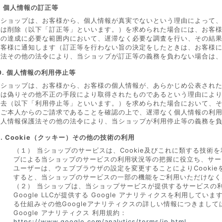
. 個人情報の訂正等
当ショップは、お客様から、個人情報が真実でないという理由によって
又は削除（以下「訂正等」といいます。）を求められた場合には、お客
的の達成に必要な範囲内において、遅滞なく必要な調査を行い、その結
お客様に通知します（訂正等を行わない旨の決定をしたときは、お客様
護法その他の法令により、当ショップが訂正等の義務を負わない場合は
0. 個人情報の利用停止等
当ショップは、お客様から、お客様の個人情報が、あらかじめ公表され
又は偽りその他不正の手段により取得されたものであるという理由によ
消去（以下「利用停止等」といいます。）を求められた場合において、
様ご本人からのご請求であることを確認の上で、遅滞なく個人情報の利
個人情報保護法その他の法令により、当ショップが利用停止等の義務を
1. Cookie（クッキー）その他の技術の利用
（１） 当ショップのサービスは、Cookie及びこれに類する技
プによる当ショップのサービスの利用状況等の把握に役立ち、サービ
ユーザーは、ウェブブラウザの設定を変更することによりCookie
すると、当ショップのサービスの一部の機能をご利用いただけなく
（２） 当ショップは、当ショップサービスが提供するサービスの
Google LLCが提供する Google アナリティクスを利用して
る仕組みその他Googleアナリティクスの詳しい情報につきまし
Google アナリティクス 利用規約：
https://www.google.com/analytics/terms/jp.html