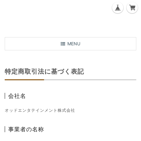
T
MENU
o
g
g
特定商取引法に基づく表記
l
e
n
a
会社名
v
i
オッドエンタテインメント株式会社
g
a
t
事業者の名称
i
o