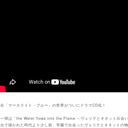
舞台「マーカライト・ブルー」の世界がついにドラマCD化！
一弾は「the Water flows into the Flame ～ヴェリテとオネット出
舞台で描かれた時代より少し前、学園で出会ったヴェリテとオネットの