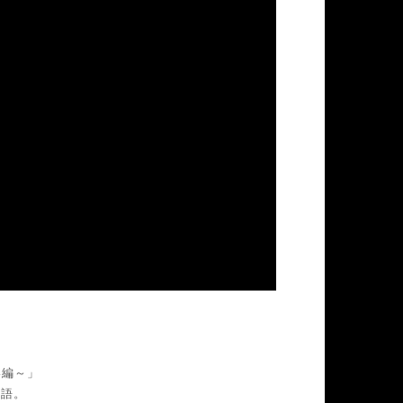
会い編～」
物語。