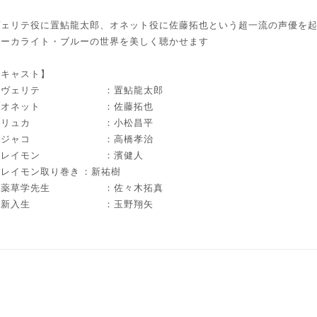
ヴェリテ役に置鮎龍太郎、オネット役に佐藤拓也という超一流の声優を
マーカライト・ブルーの世界を美しく聴かせます
【キャスト】
・ヴェリテ
：置鮎龍太郎
・オネット
：佐藤拓也
・リュカ
：小松昌平
・ジャコ
：高橋孝治
・レイモン
：濱健人
・レイモン取り巻き
：新祐樹
・薬草学先生
：佐々木拓真
・新入生
：玉野翔矢