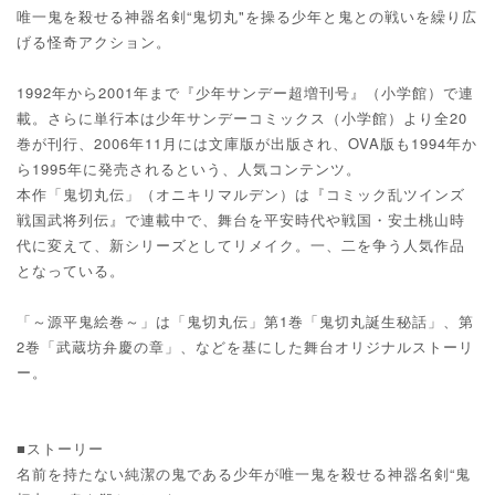
唯一鬼を殺せる神器名剣“鬼切丸"を操る少年と鬼との戦いを繰り広
げる怪奇アクション。
1992年から2001年まで『少年サンデー超増刊号』（小学館）で連
載。さらに単行本は少年サンデーコミックス（小学館）より全20
巻が刊行、2006年11月には文庫版が出版され、OVA版も1994年か
ら1995年に発売されるという、人気コンテンツ。
本作「鬼切丸伝」（オニキリマルデン）は『コミック乱ツインズ
戦国武将列伝』で連載中で、舞台を平安時代や戦国・安土桃山時
代に変えて、新シリーズとしてリメイク。一、二を争う人気作品
となっている。
「～源平鬼絵巻～」は「鬼切丸伝」第1巻「鬼切丸誕生秘話」、第
2巻「武蔵坊弁慶の章」、などを基にした舞台オリジナルストーリ
ー。
■ストーリー
名前を持たない純潔の鬼である少年が唯一鬼を殺せる神器名剣“鬼