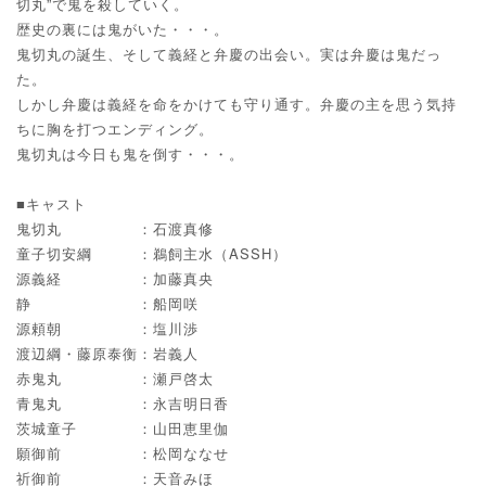
切丸”で鬼を殺していく。
歴史の裏には鬼がいた・・・。
鬼切丸の誕生、そして義経と弁慶の出会い。実は弁慶は鬼だっ
た。
しかし弁慶は義経を命をかけても守り通す。弁慶の主を思う気持
ちに胸を打つエンディング。
鬼切丸は今日も鬼を倒す・・・。
■キャスト
鬼切丸 ：石渡真修
童子切安綱 ：鵜飼主水（ASSH）
源義経 ：加藤真央
静 ：船岡咲
源頼朝 ：塩川渉
渡辺綱・藤原泰衡：岩義人
赤鬼丸 ：瀬戸啓太
青鬼丸 ：永吉明日香
茨城童子 ：山田恵里伽
願御前 ：松岡ななせ
祈御前 ：天音みほ