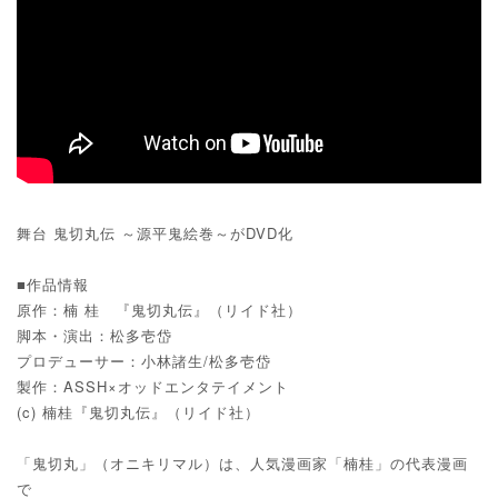
n
舞台 鬼切丸伝 ～源平鬼絵巻～がDVD化
■作品情報
原作：楠 桂 『鬼切丸伝』（リイド社）
脚本・演出：松多壱岱
プロデューサー：小林諸生/松多壱岱
製作：ASSH×オッドエンタテイメント
(c) 楠桂『鬼切丸伝』（リイド社）
「鬼切丸」（オニキリマル）は、人気漫画家「楠桂」の代表漫画
で