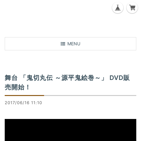
T
MENU
o
g
g
l
舞台 「鬼切丸伝 ～源平鬼絵巻～」 DVD販
e
n
売開始！
a
v
2017/06/16 11:10
i
g
a
t
i
o