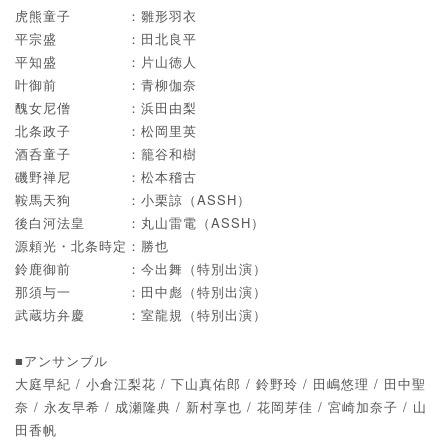
虎熊童子 ：雛形羽衣
平宗盛 ：田北良平
平知盛 ：片山徳人
叶御前 ：青柳伽奈
醜女尼僧 ：浜田由梨
北条政子 ：松岡里英
酒呑童子 ：籠谷和樹
磯野禅尼 ：松本稽古
鞍馬天狗 ：小栗諒（ASSH）
後白河法皇 ：丸山雷電（ASSH）
源頼光・北条時定：勝也
鈴鹿御前 ：今出舞（特別出演）
那須与一 ：田中彪（特別出演）
武蔵坊弁慶 ：室龍規（特別出演）
■アンサンブル
大庭早紀 / 小倉江梨花 / 下山真佑郎 / 鈴野玲 / 田嶋悠理 / 田中聖
奈 / 永友早希 / 成瀬隆典 / 新村享也 / 花岡芽佳 / 宮崎加奈子 / 山
田香帆