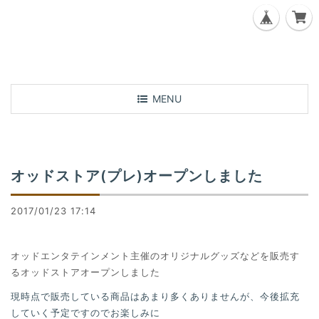
T
MENU
o
g
g
l
オッドストア(プレ)オープンしました
e
n
a
2017/01/23 17:14
v
i
g
オッドエンタテインメント主催のオリジナルグッズなどを販売す
a
るオッドストアオープンしました
t
現時点で販売している商品はあまり多くありませんが、今後拡充
i
していく予定ですのでお楽しみに
o