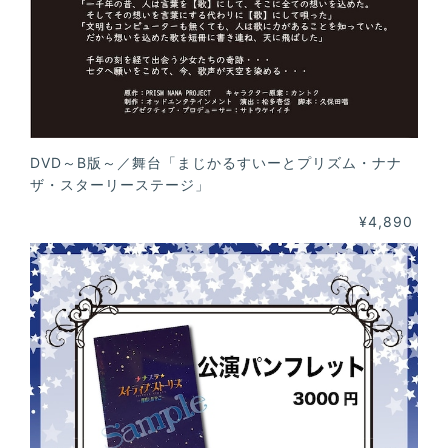
DVD～B版～／舞台「まじかるすいーとプリズム・ナナ
ザ・スターリーステージ」
¥4,890