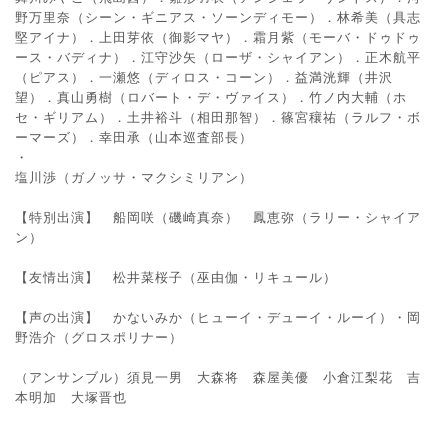
野万里奈（シーン・ギニアス・ソーンディモー）．林希美（具志
堅アイナ）．上田芽依（御影マヤ）．霜月紫（モーバ・ドゥドゥ
ース・バディナ）．江守沙矢（ローザ・シャイアン）．正木航平
（ピアス）．一瀬悠（ディロス・コーン）．益満洸輝（井沢
望）．真山勇樹（ロバート・デ・ヴァイス）．竹ノ内大輔（ホ
セ・ギリアム）．土井裕斗（相田那智）．篠宮穰祐（ラルフ・ボ
ーマーズ）．幸田承（山本巡査部長）
・
塩川渉（ガノッサ・マクシミリアン）
【特別出演】 船岡咲（磯崎真奈） 鳳恵弥（ラリー・シャイア
ン）
【友情出演】 松井菜桜子（巫由伽・リキュール）
【声の出演】 かないみか（ヒューイ・デューイ・ルーイ）・岡
野浩介（グロスポリナー）
（アンサンブル）須見一男 大森将 森屋美優 小倉江梨花 吉
本明加 大塚晋也