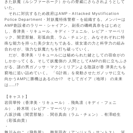
きた妖魔（ルシファーホーク）からの脅威にさらされようとして
いた。
それに対抗するため政府はAMP－Attacked Mystification
Police Department・対妖魔特殊警察－を組織する。メンバーは
AMP創設者のラリー・シャイアン、副長の磯崎真奈をはじめと
し、香津美・リキュール、キディ・フェニル、レビア・マーベリ
ック、闇雲那魅、彩弧由貴、ラム・チェンと、みなそれぞれに特
殊な能力を持った美少女たちである。彼女達の力と科学力の組み
合わせが、強力な妖魔たちを打ち破っていく。
だが、香津美・リキュールには秘められた鍵としての宿命がの
しかかってくる。そして妖魔側の 人間としてAMPの前に立ちふさ
がる、謎の男ガノッサ・マクシミリアンよる陰謀が香 津美たちを
窮地に追い詰めていく。 「G計画」を発動させたガノッサに立ち
向かうAMPに勝機はあるのか!? そしてガイア（地球） の未来
は……!?
【キャスト】
岩田華怜（香津美・リキュール）．飛鳥凛（キディ・フェニ
ル）．鈴木咲（レビア・マーベリック）
八坂沙織（闇雲那魅）．関谷真由（ラム・チェン）．有澤睦生
（彩弧由貴）
・
舞川みやこ（飛島茜）．雛形羽衣（アンジェラ・サントス）．河