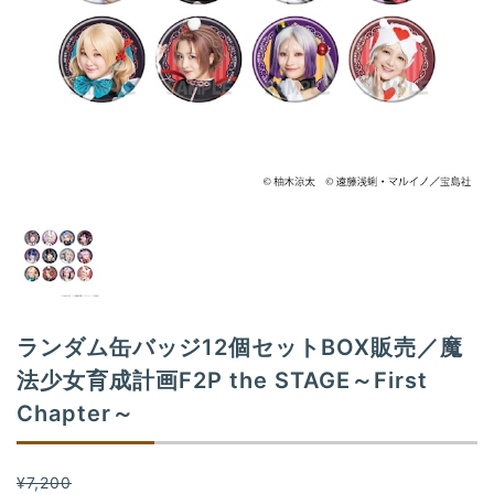
n
ランダム缶バッジ12個セットBOX販売／魔
法少女育成計画F2P the STAGE～First
Chapter～
¥7,200