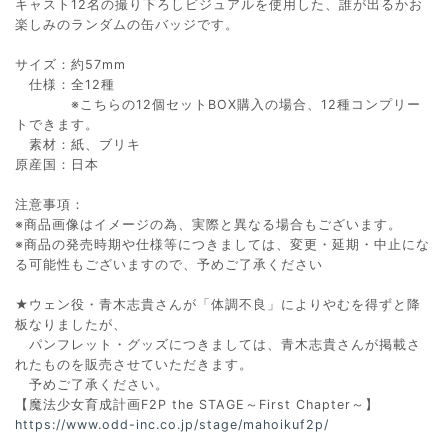
キャスト12名の撮り下ろしビジュアルを使用した、誰が出るかお
楽しみのランダムの缶バッジです。
サイズ：約57mm
仕様：全12種
※こちらの12個セットBOX購入の場合、12種コンプリー
トできます。
素材：紙、ブリキ
原産国：日本
注意事項：
※商品画像はイメージの為、実際と異なる場合もございます。
※商品の発売時期や仕様等につきましては、変更・延期・中止にな
る可能性もございますので、予めご了承ください
★ウェン役・青木志貴さんが「体調不良」によりやむを得ずと降
板なりましたが、
パンフレット・グッズにつきましては、青木志貴さんが掲載さ
れたものを販売させていただきます。
予めご了承ください。
【魔法少女育成計画F2P the STAGE～First Chapter～】
https://www.odd-inc.co.jp/stage/mahoikuf2p/