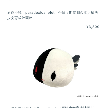
原作小説「paradoxical plot」併録：朗読劇台本／魔法
少女育成計画Ⅳ
¥3,800
ファルぬいぐるみキーチェーン／魔法少女育成計画Ⅳ