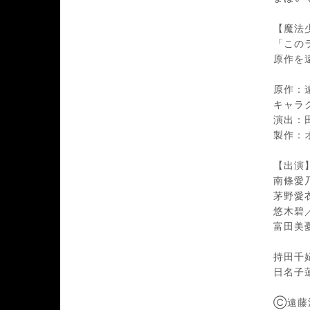
【魔法
「この
原作を
原作：
キャラ
演出：
製作：
【出演
南條愛
茅野愛
悠木碧
富田美
持田千
日名子蓮
Ⓒ遠藤