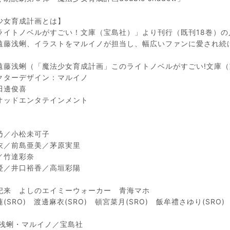
少女育成計画とは】
ライトノベルがすごい！文庫（宝島社）」より刊行（既刊18巻）の
遠藤浅蜊、イラストをマルイノが担当し、幅広いファンに愛され続
遠藤浅蜊（「魔法少女育成計画」このライトノベルがすごい!文庫（
クターデザイン：マルイノ
田邊俊喜
オッドエンタテインメント
】
乃／小松未可子
衣／前島亜美／茅原実里
／竹達彩奈
憂／井口裕香／高垣彩陽
妃来 よしのエイミーウォーカー 青海マホ
(SRO) 渡邊麻衣(SRO) 頓宮菜月(SRO) 飯牟禮さゆり(SRO)
浅蜊・マルイノ／宝島社