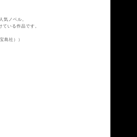
人気ノベル。
けている作品です。
宝島社））