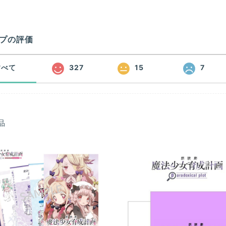
プの評価
すべて
327
15
7
品