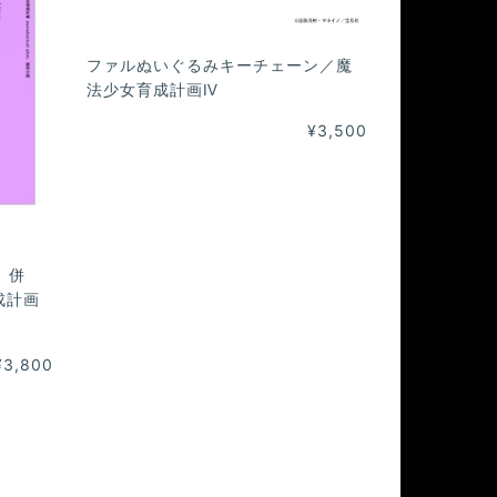
ファルぬいぐるみキーチェーン／魔
法少女育成計画Ⅳ
¥3,500
t」併
成計画
¥3,800