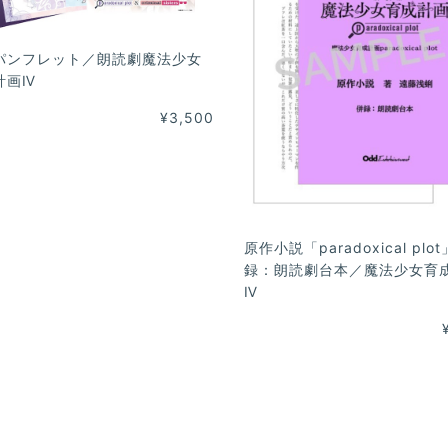
パンフレット／朗読劇魔法少女
計画Ⅳ
¥3,500
原作小説「paradoxical plo
録：朗読劇台本／魔法少女育
Ⅳ