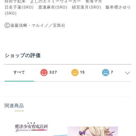
持田千妃来 よしのエイミーウォーカー 青海マホ
日名子蓮(SRO) 渡邊麻衣(SRO) 頓宮菜月(SRO) 飯牟禮さゆり
(SRO)
Ⓒ遠藤浅蜊・マルイノ／宝島社
ショップの評価
すべて
327
15
7
関連商品