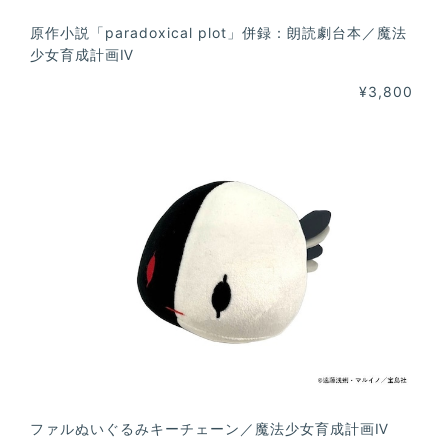
原作小説「paradoxical plot」併録：朗読劇台本／魔法
少女育成計画Ⅳ
¥3,800
ファルぬいぐるみキーチェーン／魔法少女育成計画Ⅳ