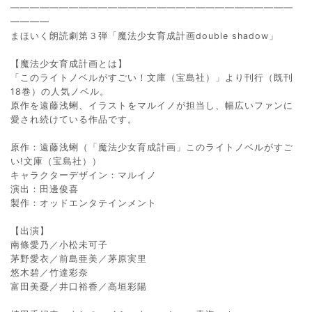
━━━━━━━━━━━━━━━━━━━━━━━━━━━━━
━━━━
まほいく朗読劇第３弾「魔法少女育成計画double shadow」
【魔法少女育成計画とは】
「このライトノベルがすごい！文庫（宝島社）」より刊行（既刊
18巻）の人気ノベル。
原作を遠藤浅蜊、イラストをマルイノが担当し、幅広いファンに
愛され続けている作品です。
原作：遠藤浅蜊（「魔法少女育成計画」このライトノベルがすご
い!文庫（宝島社））
キャラクターデザイン：マルイノ
演出：田邊俊喜
製作：オッドエンタテインメント
【出演】
南條愛乃／小松未可子
茅野愛衣／前島亜美／茅原実里
悠木碧／竹達彩奈
富田美憂／井口裕香／高垣彩陽