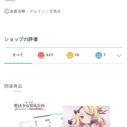
Ⓒ遠藤浅蜊・マルイノ／宝島社
ショップの評価
すべて
327
15
7
関連商品