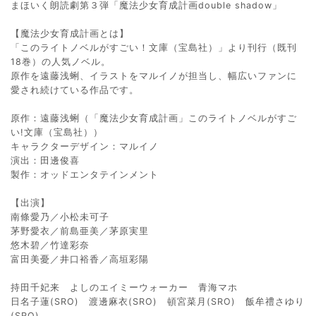
まほいく朗読劇第３弾「魔法少女育成計画double shadow」
【魔法少女育成計画とは】
「このライトノベルがすごい！文庫（宝島社）」より刊行（既刊
18巻）の人気ノベル。
原作を遠藤浅蜊、イラストをマルイノが担当し、幅広いファンに
愛され続けている作品です。
原作：遠藤浅蜊（「魔法少女育成計画」このライトノベルがすご
い!文庫（宝島社））
キャラクターデザイン：マルイノ
演出：田邊俊喜
製作：オッドエンタテインメント
【出演】
南條愛乃／小松未可子
茅野愛衣／前島亜美／茅原実里
悠木碧／竹達彩奈
富田美憂／井口裕香／高垣彩陽
持田千妃来 よしのエイミーウォーカー 青海マホ
日名子蓮(SRO) 渡邊麻衣(SRO) 頓宮菜月(SRO) 飯牟禮さゆり
(SRO)