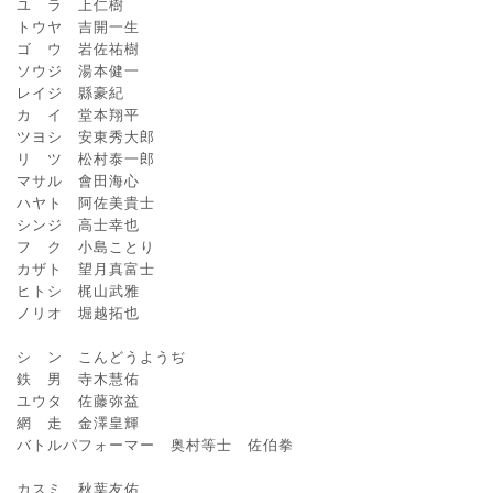
ユ ラ 上仁樹
トウヤ 吉開一生
ゴ ウ 岩佐祐樹
ソウジ 湯本健一
レイジ 縣豪紀
カ イ 堂本翔平
ツヨシ 安東秀大郎
リ ツ 松村泰一郎
マサル 會田海心
ハヤト 阿佐美貴士
シンジ 高士幸也
フ ク 小島ことり
カザト 望月真富士
ヒトシ 梶山武雅
ノリオ 堀越拓也
シ ン こんどうようぢ
鉄 男 寺木慧佑
ユウタ 佐藤弥益
網 走 金澤皇輝
バトルパフォーマー 奥村等士 佐伯拳
カスミ 秋葉友佑