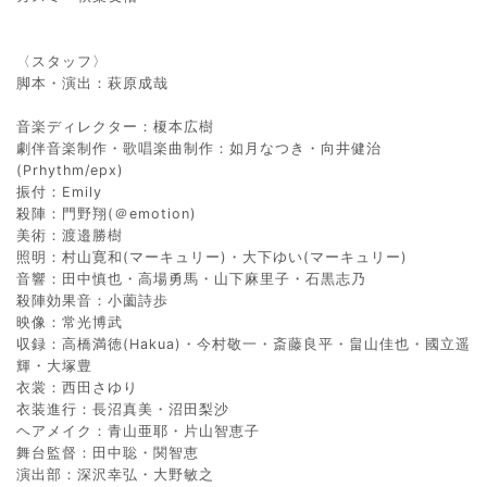
〈スタッフ〉
脚本・演出：萩原成哉
音楽ディレクター：榎本広樹
劇伴音楽制作・歌唱楽曲制作：如月なつき・向井健治
(Prhythm/epx)
振付：Emily
殺陣：門野翔(＠emotion)
美術：渡邉勝樹
照明：村山寛和(マーキュリー)・大下ゆい(マーキュリー)
音響：田中慎也・高場勇馬・山下麻里子・石黒志乃
殺陣効果音：小薗詩歩
映像：常光博武
収録：高橋満徳(Hakua)・今村敬一・斎藤良平・畠山佳也・國立遥
輝・大塚豊
衣裳：西田さゆり
衣装進行：長沼真美・沼田梨沙
ヘアメイク：青山亜耶・片山智恵子
舞台監督：田中聡・関智恵
演出部：深沢幸弘・大野敏之