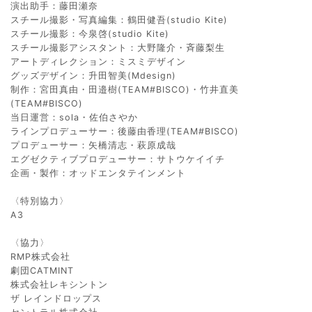
演出助手：藤田瀬奈
スチール撮影・写真編集：鶴田健吾(studio Kite)
スチール撮影：今泉啓(studio Kite)
スチール撮影アシスタント：大野隆介・斉藤梨生
アートディレクション：ミスミデザイン
グッズデザイン：升田智美(Mdesign)
制作：宮田真由・田邉樹(TEAM#BISCO)・竹井直美
(TEAM#BISCO)
当日運営：sola・佐伯さやか
ラインプロデューサー：後藤由香理(TEAM#BISCO)
プロデューサー：矢橋清志・萩原成哉
エグゼクティブプロデューサー：サトウケイイチ
企画・製作：オッドエンタテインメント
〈特別協力〉
A3
〈協力〉
RMP株式会社
劇団CATMINT
株式会社レキシントン
ザ レインドロップス