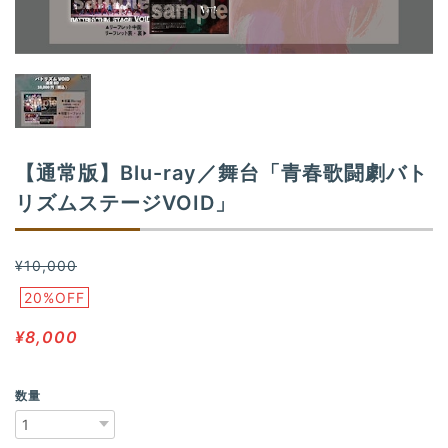
n
【通常版】Blu-ray／舞台「青春歌闘劇バト
リズムステージVOID」
¥10,000
20%OFF
¥8,000
数量