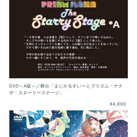
DVD～A版～／舞台「まじかるすいーとプリズム・ナナ
ザ・スターリーステージ」
¥4,890