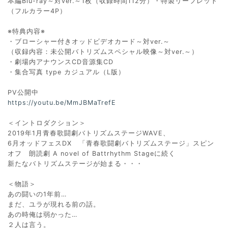
本編Blu-ray～対ver.～1枚（収録時間112分）・特製リーフレット
（フルカラー4P）
※特典内容※
・ブローシャー付きオッドビデオカード～対ver.～
（収録内容：未公開バトリズムスペシャル映像～対ver.～）
・劇場内アナウンスCD音源集CD
・集合写真 type カジュアル（L版）
PV公開中
https://youtu.be/MmJBMaTrefE
＜イントロダクション＞
2019年1月青春歌闘劇バトリズムステージWAVE、
6月オッドフェスDX 「青春歌闘劇バトリズムステージ」スピン
オフ 朗読劇 A novel of Battrhythm Stageに続く
新たなバトリズムステージが始まる・・・
＜物語＞
あの闘いの1年前…
まだ、ユラが現れる前の話。
あの時俺は弱かった…
２人は言う。