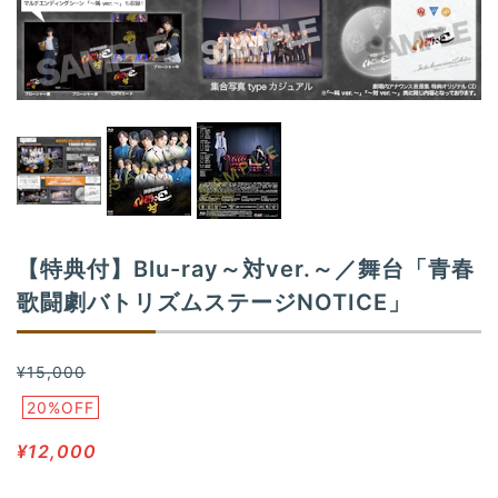
n
【特典付】Blu-ray～対ver.～／舞台「青春
歌闘劇バトリズムステージNOTICE」
¥15,000
20%OFF
¥12,000