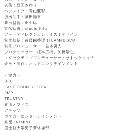
衣裳：西田さゆり
ヘアメイク：青山亜耶
演出助手：藤田瀬奈
舞台監督：田中聡
宣伝写真：studio Kite
アートディレクション：ミスミデザイン
制作統括：後藤由香理 (TEAM#BISCO)
制作プロデューサー：若本勇人
プロデューサー：榎本広樹、矢橋清志
エグゼクティブプロデューサー：サトウケイイチ
企画・制作：オッドエンタテインメント
＜協力＞
GFA
LAST TRAIN GETTER
RMP
TRUSTAR
青山オフィス
アデッソ
ヴァカーエンターテインメント
劇団CATMINT
国士舘大学男子新体操部