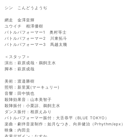
シン こんどうようぢ
網走 金澤皇輝
ユウイチ 相澤優樹
バトルパフォーマー1 奥村等士
バトルパフォーマー2 川東拓斗
バトルパフォーマー3 馬越太幾
＜スタッフ＞
演出：萩原成哉・鵜飼主水
脚本：萩原成哉
美術：渡邉勝樹
照明：新里翼(マーキュリー)
音響：田中慎也
殺陣効果音：山本美智子
殺陣振付：小栗諒、鵜飼主水
ダンス振付：相原えみり
バトルパフォーマー振付：大舌恭平（BLUE TOKYO）
楽曲・劇伴音楽制作：如月なつき、向井健治（Prhythm/epx）
映像：内田圭
衣裳デザイン：なすか