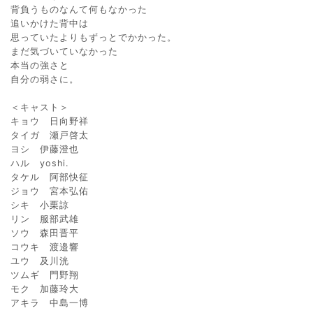
背負うものなんて何もなかった
追いかけた背中は
思っていたよりもずっとでかかった。
まだ気づいていなかった
本当の強さと
自分の弱さに。
＜キャスト＞
キョウ 日向野祥
タイガ 瀬戸啓太
ヨシ 伊藤澄也
ハル yoshi.
タケル 阿部快征
ジョウ 宮本弘佑
シキ 小栗諒
リン 服部武雄
ソウ 森田晋平
コウキ 渡邉響
ユウ 及川洸
ツムギ 門野翔
モク 加藤玲大
アキラ 中島一博