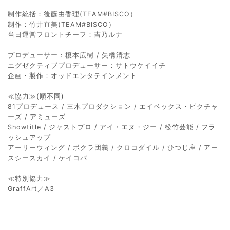
制作統括：後藤由香理(TEAM#BISCO）
制作：竹井直美(TEAM#BISCO）
当日運営フロントチーフ：吉乃ルナ
プロデューサー：榎本広樹 / 矢橋清志
エグゼクティブプロデューサー：サトウケイイチ
企画・製作：オッドエンタテインメント
≪協力≫(順不同)
81プロデュース / 三木プロダクション / エイベックス・ピクチャ
ーズ / アミューズ
Showtitle / ジャストプロ / アイ・エヌ・ジー / 松竹芸能 / フラ
ッシュアップ
アーリーウィング / ボクラ団義 / クロコダイル / ひつじ座 / アー
スシースカイ / ケイコバ
≪特別協力≫
GraffArt／A3