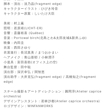
脚本・演出：淡乃晶(fragment edge)
キャラクターイラスト：ひびき玲音
キャラクター原案：しいたけ大臣
美術：村上薫
照明：若原靖(LICHT-ER)
音響：斎藤裕喜 (Québec)
音楽：Portowal birch(北島とわ&太田友城&新井ふゆ)
映像：内田圭
衣裳：西田さゆり
衣裳進行：長沼真美 / まつおかまい
ヘアメイク：青山亜耶 / 小林潤子
小道具：富田喜助(オフィス上の空)
舞台監督：田中聡
演出部：深沢幸弘 / 関智恵
演出助手：大井克弘(fragment edge) / 高橋知之(fragment
edge)
スチール撮影＆アートディレクション：圓岡淳(Atelier caprice
orchestra)
デザインアシスタント：若林沙都(Atelier caprice orchestra)
ロゴデザイン：WINFANWORKS