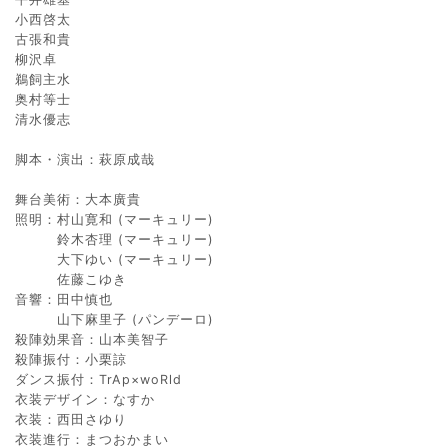
小西啓太
古張和貴
柳沢卓
鵜飼主水
奥村等士
清水優志
脚本・演出：萩原成哉
舞台美術：大本廣貴
照明：村山寛和 (マーキュリー)
鈴木杏理 (マーキュリー)
大下ゆい (マーキュリー)
佐藤こゆき
音響：田中慎也
山下麻里子 (パンデーロ)
殺陣効果音：山本美智子
殺陣振付：小栗諒
ダンス振付：TrAp×woRld
衣装デザイン：なすか
衣装：西田さゆり
衣装進行：まつおかまい