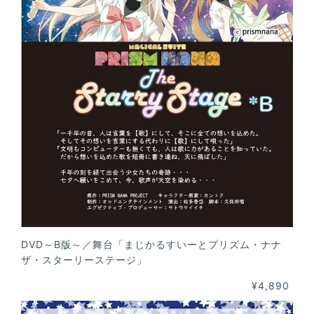
DVD～B版～／舞台「まじかるすいーとプリズム・ナナ
ザ・スターリーステージ」
¥4,890