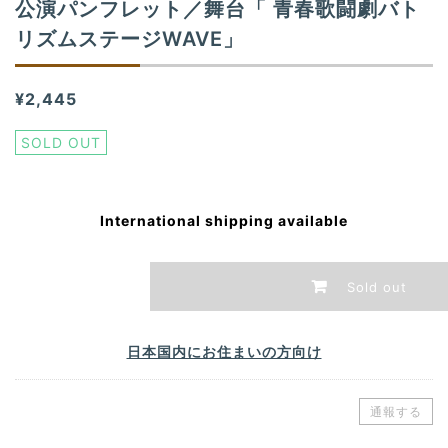
公演パンフレット／舞台「 青春歌闘劇バト
n
リズムステージWAVE」
¥2,445
SOLD OUT
International shipping available
Sold out
日本国内にお住まいの方向け
通報する