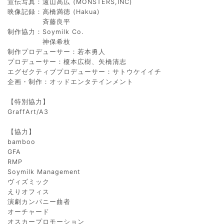
宣伝写真：遠山高広 (MONSTERS,INC)
映像記録：高橋満徳 (Hakua)
斉藤良平
制作協力：Soymilk Co.
神保希枝
制作プロデューサー：若本勇人
プロデューサー：榎本広樹、矢橋清志
エグゼクティブプロデューサー：サトウケイイチ
企画・制作：オッドエンタテインメント
【特別協力】
GraffArt/A3
【協力】
bamboo
GFA
RMP
Soymilk Management
ヴィズミック
えりオフィス
演劇カンパニー曲者
オーチャード
オスカープロモーション