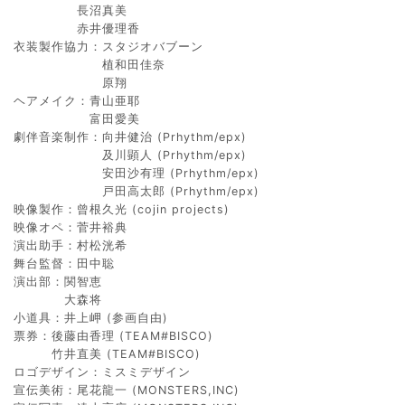
長沼真美
赤井優理香
衣装製作協力：スタジオバブーン
植和田佳奈
原翔
ヘアメイク：青山亜耶
富田愛美
劇伴音楽制作：向井健治 (Prhythm/epx)
及川顕人 (Prhythm/epx)
安田沙有理 (Prhythm/epx)
戸田高太郎 (Prhythm/epx)
映像製作：曾根久光 (cojin projects)
映像オペ：菅井裕典
演出助手：村松洸希
舞台監督：田中聡
演出部：関智恵
大森将
小道具：井上岬 (参画自由)
票券：後藤由香理 (TEAM#BISCO)
竹井直美 (TEAM#BISCO)
ロゴデザイン：ミスミデザイン
宣伝美術：尾花龍一 (MONSTERS,INC)