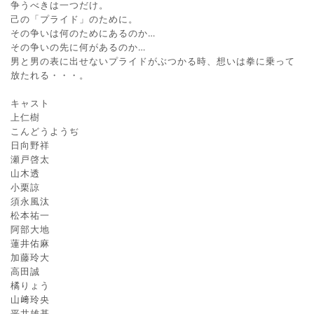
争うべきは一つだけ。
己の「プライド」のために。
その争いは何のためにあるのか…
その争いの先に何があるのか…
男と男の表に出せないプライドがぶつかる時、想いは拳に乗って
放たれる・・・。
キャスト
上仁樹
こんどうようぢ
日向野祥
瀬戸啓太
山木透
小栗諒
須永風汰
松本祐一
阿部大地
蓮井佑麻
加藤玲大
高田誠
橘りょう
山﨑玲央
平井雄基