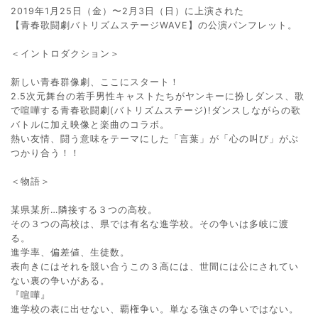
2019年1月25日（金）〜2月3日（日）に上演された
【青春歌闘劇バトリズムステージWAVE】の公演パンフレット。
＜イントロダクション＞
新しい青春群像劇、ここにスタート！
2.5次元舞台の若手男性キャストたちがヤンキーに扮しダンス、歌
で喧嘩する青春歌闘劇(バトリズムステージ)!ダンスしながらの歌
バトルに加え映像と楽曲のコラボ。
熱い友情、闘う意味をテーマにした「言葉」が「心の叫び」がぶ
つかり合う！！
＜物語＞
某県某所…隣接する３つの高校。
その３つの高校は、県では有名な進学校。その争いは多岐に渡
る。
進学率、偏差値、生徒数。
表向きにはそれを競い合うこの３高には、世間には公にされてい
ない裏の争いがある。
『喧嘩』
進学校の表に出せない、覇権争い。単なる強さの争いではない。