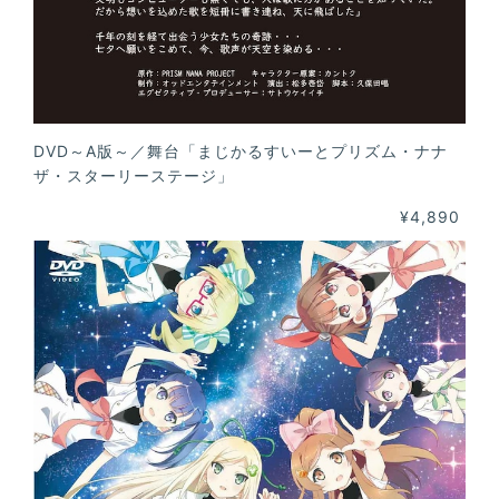
DVD～A版～／舞台「まじかるすいーとプリズム・ナナ
ザ・スターリーステージ」
¥4,890