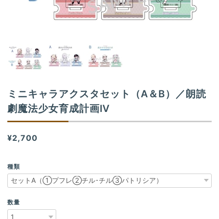
n
ミニキャラアクスタセット（A＆B）／朗読
劇魔法少女育成計画Ⅳ
¥2,700
種類
数量