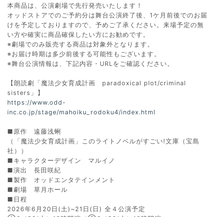
本商品は、公演劇場で先行発売いたします！
オッドストアでのご予約分は舞台公演終了後、1ケ月前後でのお届
けを予定しておりますので、予めご了承ください。来場予定の無
い方や確実に商品確保したい方にお勧めです。
※劇場でのみ販売する商品は対象外となります。
※お届け時期は多少前後する可能性もございます。
※舞台公演情報は、下記内容・URLをご確認ください。
【朗読劇「魔法少女育成計画 paradoxical plot/criminal
sisters」】
https://www.odd-
inc.co.jp/stage/mahoiku_rodoku4/index.html
■原作 遠藤浅蜊
（「魔法少女育成計画」このライトノベルがすごい!文庫（宝島
社））
■キャラクターデザイン マルイノ
■演出 長田咲紀
■製作 オッドエンタテインメント
■劇場 草月ホール
■日程
2026年6月20日(土)~21日(日) 全４公演予定