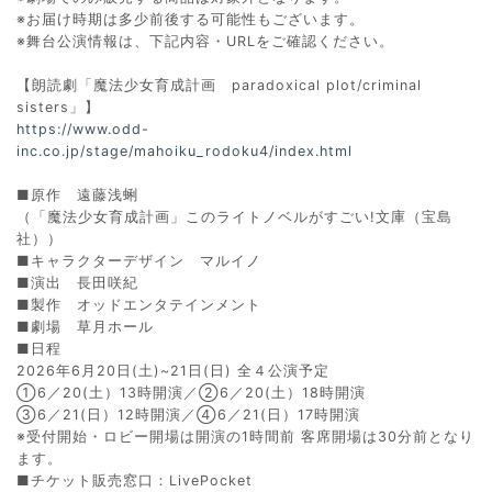
※お届け時期は多少前後する可能性もございます。
※舞台公演情報は、下記内容・URLをご確認ください。
【朗読劇「魔法少女育成計画 paradoxical plot/criminal
sisters」】
https://www.odd-
inc.co.jp/stage/mahoiku_rodoku4/index.html
■原作 遠藤浅蜊
（「魔法少女育成計画」このライトノベルがすごい!文庫（宝島
社））
■キャラクターデザイン マルイノ
■演出 長田咲紀
■製作 オッドエンタテインメント
■劇場 草月ホール
■日程
2026年6月20日(土)~21日(日) 全４公演予定
①6／20(土）13時開演／②6／20(土）18時開演
③6／21(日）12時開演／④6／21(日）17時開演
※受付開始・ロビー開場は開演の1時間前 客席開場は30分前となり
ます。
■チケット販売窓口：LivePocket