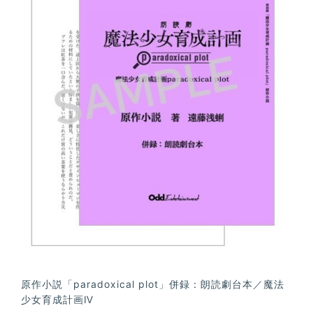
原作小説「paradoxical plot」併録：朗読劇台本／魔法
少女育成計画Ⅳ