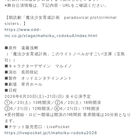
※舞台公演情報は、下記内容・URLをご確認ください。
【朗読劇「魔法少女育成計画 paradoxical plot/criminal
sisters」】
https://www.odd-
inc.co.jp/stage/mahoiku_rodoku4/index.html
■原作 遠藤浅蜊
（「魔法少女育成計画」このライトノベルがすごい!文庫（宝島
社））
■キャラクターデザイン マルイノ
■演出 長田咲紀
■製作 オッドエンタテインメント
■劇場 草月ホール
■日程
2026年6月20日(土)~21日(日) 全４公演予定
①6／20(土）13時開演／②6／20(土）18時開演
③6／21(日）12時開演／④6／21(日）17時開演
※受付開始・ロビー開場は開演の1時間前 客席開場は30分前となり
ます。
■チケット販売窓口：LivePocket
https://livepocket.jp/t/mahoiku-rodoku2026