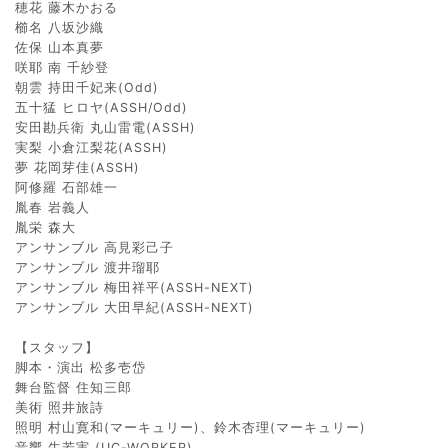
穂花 藤木かおる
櫛名 八坂沙織
佐保 山本真夢
咲耶 南 千紗登
朝雲 持田千妃来(Odd)
五十猛 ヒロヤ(ASSH/Odd)
安田勘兵衛 丸山雷電(ASSH)
実梨 小倉江梨花(ASSH)
夢 花岡芽佳(ASSH)
阿修羅 石部雄一
胤春 岩義人
胤栄 森大
アンサンブル 高見彩己子
アンサンブル 渡井瑠耶
アンサンブル 梅田祥平(ASSH-NEXT)
アンサンブル 大田早紀(ASSH-NEXT)
【スタッフ】
脚本・演出 松多壱岱
舞台監督 住知三郎
美術 照井旅詩
照明 村山寛和(マーキュリー)、鈴木杏理(マーキュリー)
音響 牛若実 (UC-WORKER)