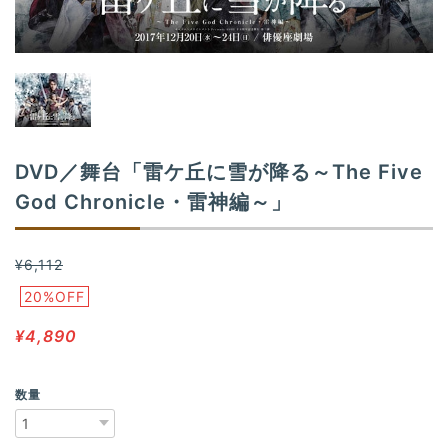
n
DVD／舞台「雷ケ丘に雪が降る～The Five
God Chronicle・雷神編～」
¥6,112
20%OFF
¥4,890
数量