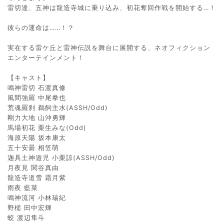
雷切達、五神は龍造寺城に乗り込み、初花奪回作戦を開始する…！
彼らの運命は……！？
実在する雷ケ丘と雷神伝説を舞台に展開する、ネオフィクション
エンターテインメント！
【キャスト】
鳴神雷切 石渡真修
風間強羅 中尾拳也
荒魂羅刹 鵜飼主水(ASSH/Odd)
剛力大地 山沖勇輝
馬場初花 栗生みな(Odd)
海原天陽 坂本康太
五十安曇 相笠萌
迦具土神遊児 小栗諒(ASSH/Odd)
月夜見 関谷真由
龍造寺道雪 霜月紫
雨夜 藍菜
鳴神流河 小林瑞紀
野槌 田中宏輝
蛟 渡辺隼斗