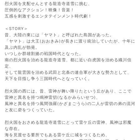
烈火国を支配せんとする龍造寺道雪に挑む、
圧倒的なアクション！映像！音楽！
五感を刺激するエンタテインメント時代劇！
＜STORY＞
昔、大陸の東には「ヤマト」と呼ばれた島国があった。
「ヤマト」は大王(おおきみ)が長きに渡り統治していたが、十年に
及ぶ内乱が勃発。
いつしか群雄割拠の戦国時代となった。
南の烈火国を治める龍造寺道雪、都に近い白虎国を治める織川信
定、
そして龍雲国を治める武田と北条の連合軍が大きな勢力として、
天下を目指し争う三国時代へとなっていく。
烈火国の西には、昔、雷神が舞い降りたという丘があり、ここで
雷神と異名を持つ鳴神雷切(なるかみらいせつ)、
風神と異名を持つ風間強羅(かざまごうら)の二人が雷切の弟の流河
と友に砦をつくっていた。
烈火国をおさめる龍造寺道雪にとって雷ケ丘の雷神、風神は邪魔
な存在。
海を見渡せる要所でもある雷ケ丘に城をつくるため、