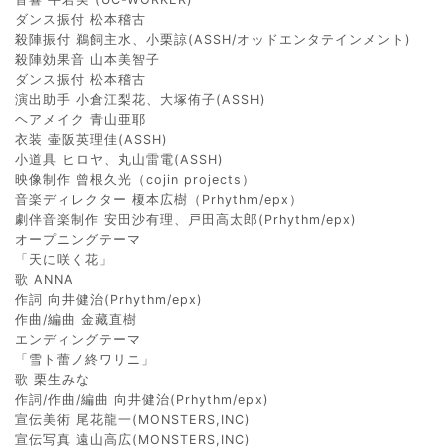
ダンス振付 松本稽古
殺陣振付 鵜飼主水、小栗諒(ASSH/オッドエンタテインメント)
殺陣効果音 山本美智子
ダンス振付 松本稽古
演出助手 小倉江梨花、大塚侑子(ASSH)
ヘアメイク 青山亜耶
衣装 壷阪英理佳(ASSH)
小道具 ヒロヤ、丸山雷電(ASSH)
映像制作 曾根久光（cojin projects）
音楽ディレクター 榎本広樹（Prhythm/epx）
劇伴音楽制作 安田沙有理、戸田高太郎(Prhythm/epx)
オープニングテーマ
「天に咲く花」
歌 ANNA
作詞 向井健治(Prhythm/epx)
作曲/編曲 金藏直樹
エンディングテーマ
「雪ト蕾ノ終ワリニ」
歌 栗生みな
作詞/作曲/編曲 向井健治(Prhythm/epx)
宣伝美術 尾花龍一(MONSTERS,INC)
宣伝写真 遠山高広(MONSTERS,INC)