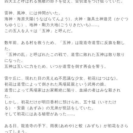
四天王と呼ばれる無敵の部下を従え、雷切達をつけ狙っていた。
雷神、風神、には仲間がいた。
海神・海原天陽(うなばらてんよう)、火神・迦具土神遊児（かぐつ
ちゆうじ）、地神・剛力大地(ごうりきだいち)……。
この五人を人々は「五神」と呼んだ。
数年前、ある村を救うため、「五神」は龍造寺道雪に反旗を翻し
た。
「五神の乱」と呼ばれたこの戦で、道雪に敗れた五神は散り散り
になった。
五神は互いに力をため、いつか道雪を倒す再会を誓う。
雷ケ丘に、現れた目の見えぬ不思議な少女、初花(はつはな)。
初花は道雪によって倒された馬場延親という武将の娘。
道雪によって馬場家はお家断絶に陥り、血縁の者はみな殺され
た。
しかし、初花だけが明日香村に預けられ、五十猛（いそたけ
る）・安曇（あずみ）の兄弟が世話をしていた。
そして初花にはある秘密があった……。
ある日、龍造寺の手下、雨夜(あめや)と蛟（みずち）が初花をさら
ってしまう。