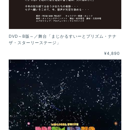
DVD～B版～／舞台「まじかるすいーとプリズム・ナナ
ザ・スターリーステージ」
¥4,890