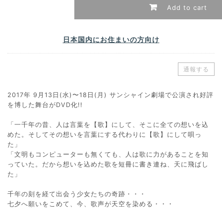
Add to cart
日本国内にお住まいの方向け
通報する
2017年 9月13日(水)〜18日(月) サンシャイン劇場で公演され好評
を博した舞台がDVD化!!
「一千年の昔、人は言葉を【歌】にして、そこに全ての想いを込
めた。そしてその想いを言葉にする代わりに【歌】にして唄っ
た」
「文明もコンピューターも無くても、人は歌に力があることを知
っていた。だから想いを込めた歌を短冊に書き連ね、天に飛ばし
た」
千年の刻を経て出会う少女たちの奇跡・・・
七夕へ願いをこめて、今、歌声が天空を染める・・・