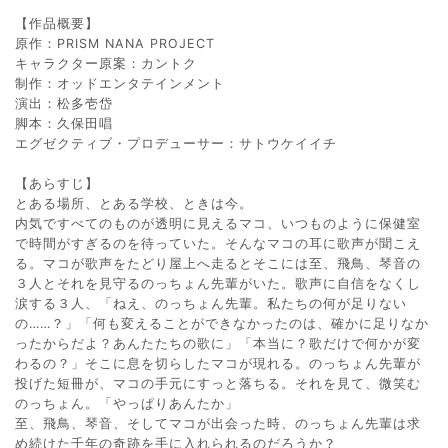
【作品概要】
原作：PRISM NANA PROJECT
キャラクター原案：カントク
制作：オッドエンタテインメント
演出：松多壱岱
脚本：久保田唱
エグゼクティブ・プロデューサー：サトウケイイチ
【あらすじ】
とある場所、とある学校、ときは今。
内気ですべてのものが透明に見えるマコ、いつものように保健室
で時間がすぎるのを待っていた。そんなマコの耳に歌声が聞こえ
る。マコが歌声をたどり屋上へ走るとそこには至、飛鳥、琴音の
３人とそれを見守るのっちょん先輩がいた。歌声に自信をなくし
涙する３人、「ねえ、のっちょん先輩。私たちの何が足りない
の……？」「何も変えることができなかったのは、確かに足りなか
ったからだよ？あんたたちの歌に」「本当に？歌だけで何かが変
わるの？」そこに息を切らしたマコが現れる。のっちょん先輩が
投げた短冊が、マコの手元にすっと落ちる。それを見て、微笑む
のっちょん。「やっぱりあんたか」
至、飛鳥、琴音、そしてマコが出会った時、のっちょん先輩は求
め続けた千年の奇跡を手に入れられるのだろうか？