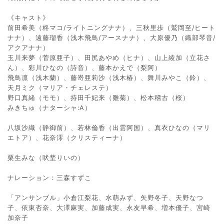
《キャスト》
前田希美（柊マコ/ライトニングナナ）、三秋里歩（鷲岡至/ヒート
ナナ）、遠藤瑠香（浅木飛鳥/アースナナ）、大原優乃（織部琴音/
アクアナナ）
玉川来夢（菅原亜子）、田尻あやめ（ヒナ）、山上綾加（立花さ
ん）、彩川ひなの（詩音）、藤本かえで（梨阿）
飛鳥凛（浅木蘭）、藤嵜亜莉沙（浅木椿）、舞川みやこ（鈴）、
天月ミク（マリア・チェレステ）
野口真緒（モモ）、持田千妃来（雛菊）、松本稽古（桜）
みきちゅ（ナターシャ:A）
八坂沙織（静御前）、若林倫香（出雲阿国）、真衣ひなの（マリ
エトア）、花奈澪（クリスティーナ）
栗生みな（吠埜りいの）
ナレーション：三森すずこ
「アンサンブル」小倉江梨花、水萌みず、矢野冬子、天野なつ
子、依東杏奈、大澤麻実、加藤成実、永友早希、増本優子、宮崎
加奈子